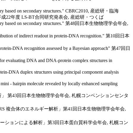
al library based on secondary structures." CBRC2010, 産総研・臨海
発." 平成22年度 LS-BT合同研究発表会, 産総研・つくば
tural library based on secondary structures." 第48回日本生物物理学会年会,
ntribution of indirect readout in protein-DNA recognition." 第10回日本
in protein-DNA recognition assessed by a Bayesian approach" 第47回日
 for evaluating DNA and DNA-protein complex structures in
tein-DNA duplex structures using principal component analysis
ini - hairpin molecule revealed by locally enhanced sampling
構造解析」 第43回日本生物物理学会年会, 札幌コンベンションセンタ
と GlnRS 複合体のエネルギー解析」第41回日本生物物理学会年会,
Dシミュレーションによる解析」第3回日本蛋白質科学会年会, 札幌コン