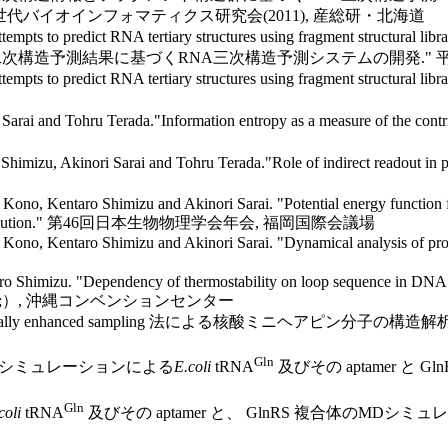
次世代バイオインフォマティクス研究会(2011), 産総研・北海道
tempts to predict RNA tertiary structures using fragment structur
hiko Fukui. "二次構造予測結果に基づくRNA三次構造予測システムの開
ttempts to predict RNA tertiary structures using fragment struc
 Sarai and Tohru Terada."Information entropy as a measure of the co
 Shimizu, Akinori Sarai and Tohru Terada."Role of indirect readout 
Kono, Kentaro Shimizu and Akinori Sarai. "Potential energy function
ational distribution." 第46回日本生物物理学会年会, 福岡国際会議場
Kono, Kentaro Shimizu and Akinori Sarai. "Dynamical analysis of pro
 Shimizu. "Dependency of thermostability on loop sequence in DNA m
006;）, 沖縄コンベンションセンター
y enhanced sampling 法による核酸ミニヘアピン分子の
Gln
Dシミュレーションによる
E.coli
tRNA
及びその aptamer 
Gln
coli
tRNA
及びその aptamer と、 GlnRS 複合体のM