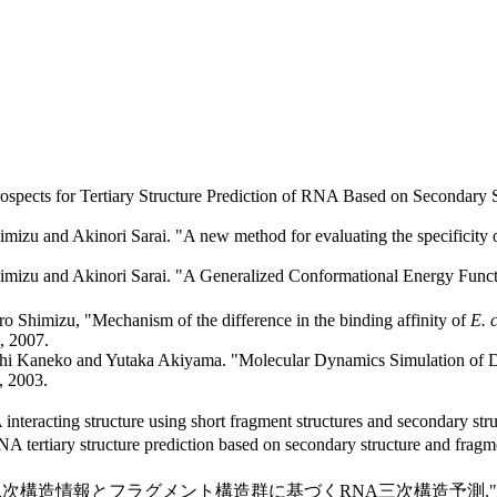
pects for Tertiary Structure Prediction of RNA Based on Secondary S
mizu and Akinori Sarai. "A new method for evaluating the specificity 
himizu and Akinori Sarai. "A Generalized Conformational Energy Fun
 Shimizu, "Mechanism of the difference in the binding affinity of
E. c
, 2007.
shi Kaneko and Yutaka Akiyama. "Molecular Dynamics Simulation of D
, 2003.
NA interacting structure using short fragment structures and secon
"RNA tertiary structure prediction based on secondary struct
hiko Fukui. "二次構造情報とフラグメント構造群に基づくRNA三次構造予