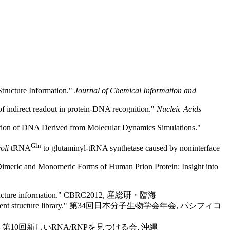
tructure Information."
Journal of Chemical Information and
of indirect readout in protein-DNA recognition."
Nucleic Acids
ction of DNA Derived from Molecular Dynamics Simulations."
Gln
oli
tRNA
to glutaminyl-tRNA synthetase caused by noninterface
imeric and Monomeric Forms of Human Prion Protein: Insight into
dary structure information." CBRC2012, 産総研・臨海
ure and fragment structure library." 第34回日本分子生物学会年会, パシフィコ
測." 第10回新しいRNA/RNPを見つける会, 沖縄