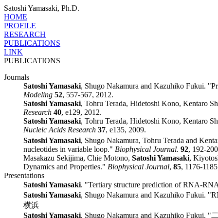
Satoshi Yamasaki, Ph.D.
HOME
PROFILE
RESEARCH
PUBLICATIONS
LINK
PUBLICATIONS
Journals
Satoshi Yamasaki
, Shugo Nakamura and Kazuhiko Fukui. "Pros
Modeling
52
, 557-567, 2012.
Satoshi Yamasaki
, Tohru Terada, Hidetoshi Kono, Kentaro Shi
Research
40
, e129, 2012.
Satoshi Yamasaki
, Tohru Terada, Hidetoshi Kono, Kentaro S
Nucleic Acids Research
37
, e135, 2009.
Satoshi Yamasaki
, Shugo Nakamura, Tohru Terada and Kentaro
nucleotides in variable loop."
Biophysical Journal
.
92
, 192-200
Masakazu Sekijima, Chie Motono,
Satoshi Yamasaki
, Kiyoto
Dynamics and Properties."
Biophysical Journal
,
85
, 1176-1185
Presentations
Satoshi Yamasaki
. "Tertiary structure prediction of RNA-R
Satoshi Yamasaki
, Shugo Nakamura and Kazuhiko Fukui. 
横浜
Satoshi Yamasaki
, Shugo Nakamura and Kazu