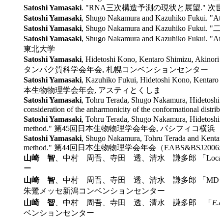
Satoshi Yamasaki
. "RNA三次構造予測の現状と展望." 
Satoshi Yamasaki
, Shugo Nakamura and Kazuhiko Fukui. "At
Satoshi Yamasaki
, Shugo Nakamura and Kazu
Satoshi Yamasaki
, Shugo Nakamura and Kazuhiko Fukui. "A
東北大学
Satoshi Yamasaki
, Hidetoshi Kono, Kentaro Shimizu, Akinori
タンパク質科学会年会, 札幌コンベンションセンター
Satoshi Yamasaki
, Kazuhiko Fukui, Hidetoshi Kono, Kentaro
本生物物理学会年会, アスティとくしま
Satoshi Yamasaki
, Tohru Terada, Shugo Nakamura, Hidetoshi 
consideration of the anharmonicity of the conform
Satoshi Yamasaki
, Tohru Terada, Shugo Nakamura, Hidetoshi 
method." 第45回日本生物物理学会年会, パシフィコ横浜
Satoshi Yamasaki
, Shugo Nakamura, Tohru Terada and Kentaro
method." 第44回日本生物物理学会年会（EABS&BSJ2
山崎 智
、中村 周吾、寺田 透、清水 謙多郎 「Locall
ー
山崎 智
、中村 周吾、寺田 透、清水 謙多郎 「M
朱鷺メッセ新潟コンベンションセンター
山崎 智
、中村 周吾、寺田 透、清水 謙多郎 「
E.
ベンションセンター