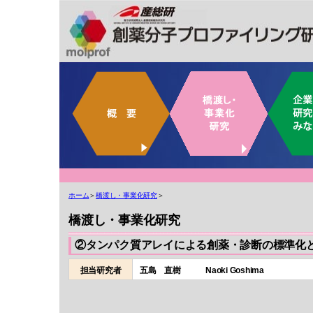
ホーム
＞
橋渡し・事業化研究
＞
橋渡し・事業化研究
②タンパク質アレイによる創薬・診断の標準化
担当研究者
五島 直樹 Naoki Goshima