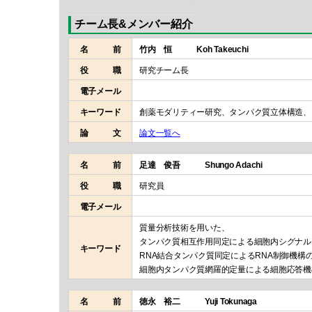
チーム長&メンバー紹介
名 前
竹内 恒 Koh Takeuchi
役 職
研究チーム長
電子メール
キーワード
創薬モダリティー研究、タンパク質立体構造、
論 文
論文一覧へ
名 前
足達 俊吾 Shungo Adachi
役 職
研究員
電子メール
質量分析技術を用いた、
タンパク質相互作用同定による細胞内シグナル
キーワード
RNA結合タンパク質同定によるRNA制御機構
細胞内タンパク質網羅的定量による細胞応答機
名 前
徳永 裕二 Yuji Tokunaga