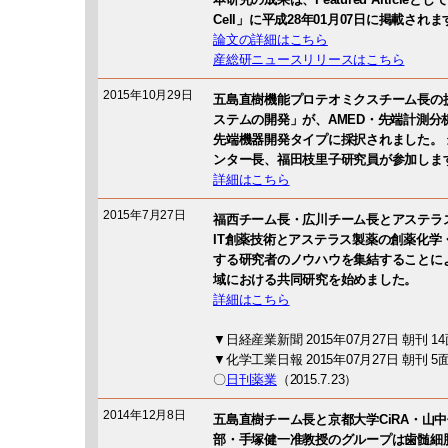
Cell」に平成28年01月07日に掲載されま
論文の詳細はこちら
産総研ニュースリリースはこちら
2015年10月29日
五島直樹機能プロテオミクスチーム長の
ステムの開発」が、AMED・先端計測分
先端機器開発タイプに採択されました。
ンター長、福田枝里子研究員が参加しま
詳細はこちら
2015年7月27日
福西チーム長・広川チーム長とアステラ
IT創薬技術とアステラス製薬の創薬化学
する研究者のノウハウを集結することに
域における共同研究を始めました。
詳細はこちら
▼日経産業新聞 2015年07月27日 朝刊 1
▼化学工業日報 2015年07月27日 朝刊 5
〇
日刊薬業
（2015.7.23）
2014年12月8日
五島直樹チーム長と京都大学CiRA・山
部・手塚健一准教授のグループは歯髄細胞