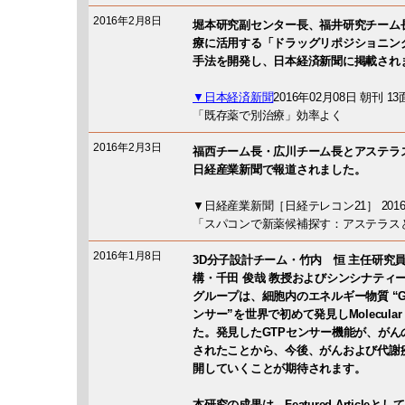
2016年2月8日
堀本研究副センター長、福井研究チーム
療に活用する「ドラッグリポジショニン
手法を開発し、日本経済新聞に掲載され
▼日本経済新聞
2016年02月08日 朝刊 13
「既存薬で別治療」効率よく
2016年2月3日
福西チーム長・広川チーム長とアステラ
日経産業新聞で報道されました。
▼日経産業新聞［日経テレコン21］ 2016年
「スパコンで新薬候補探す：アステラス
2016年1月8日
3D分子設計チーム・竹内 恒 主任研究
構・千田 俊哉 教授およびシンシナティ
グループは、細胞内のエネルギー物質 “GT
ンサー”を世界で初めて発見しMolecular Ce
た。発見したGTPセンサー機能が、が
されたことから、今後、がんおよび代謝
開していくことが期待されます。
本研究の成果は、Featured Articleとし