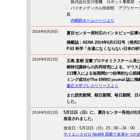
株式会社安川電機 ロボット事業部 
バイオメディカル技術部 アプリケー
真
内閣府ホームページより
2014年6月16日
夏目センター長対応のインタビュー記事が
掲載誌：AERA 2014年6月23日号（発売日
P.63 科学「永遠になくならない日本の
2014年6月13日
五島 直樹 定量プロテオミクスチーム長
樹特任講師らの共同研究による、マウス及
133導入による短期間かつ効率的な心筋
ミング成功がThe EMBO journal 誌
慶応大学プレスリリースより
また読売新聞、朝日新聞、毎日新聞、日
した。
5月11日（日）に、夏目センター長他が出
2014年5月12日
放送されました。
放送日：5月11日（日）23：30～24：00
サイエンスゼロ No449 双腕で未来をつ