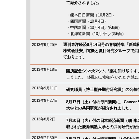
て紹介されました。
・熊本日日新聞（10月2日）
・四国新聞（10月4日）
・中國新聞（10月4日／第8面）
・北海道新聞（10月7日／第6面）
週刊東洋経済9月14日号の巻頭特集「新成
2013年9月25日
株式会社安川電機と夏目研究グループで共
ております。
2013年9月18日
開所記念シンポジウム「薬を知り尽くす
しました。 多数のご参加をいただき誠
2013年9月11日
研究職員（博士型任期付研究員）の公募
2013年8月27日
8月17日（土）付の毎日新聞に、Cancer 
大学との共同研究が紹介されました
。
2013年8月2日
7月30日（火）付の日本経済新聞（朝刊15面）
載された慶應義塾大学との共同研究が紹
2013年7月30日