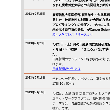
7月27日（土）付の読売新聞（夕刊社会面）に、
された慶應義塾大学との共同研究が紹介
2013年7月25日
慶應義塾大学医学部 須田年生・大屋基嗣
発した、幹細胞性を利用した合理的な抗
プログラミング」の提案と、 それによ
果を示す既存薬の発見」がCancer Sci
慶応大学プレスリリースより
2013年7月23日
7月20日（土）付の日経新聞に夏目研究
＜号砲ｉＰＳ医療 「まほろ」に託す夢
た。
日経新聞のオンラインIDをお持ちの方は
けます。
日経新聞Web刊より
2013年7月18日
当センター開所シンポジウム「薬を知り尽
17日 10：00～）
2013年7月16日
7月2日、五島 直樹 定量プロテオミクス
点ネットワークプログラム「技術開発個
テーマ名は「再生医療のための細胞シス
構築」です。