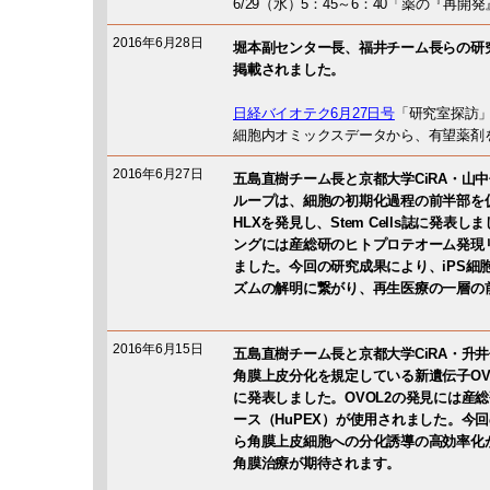
6/29（水）5：45～6：40「薬の『再開
2016年6月28日
堀本副センター長、福井チーム長らの研究
掲載されました。
日経バイオテク6月27日号
「研究室探訪」(
細胞内オミックスデータから、有望薬剤
2016年6月27日
五島直樹チーム長と京都大学CiRA・山
ループは、細胞の初期化過程の前半部を促
HLXを発見し、Stem Cells誌に発
ングには産総研のヒトプロテオーム発現リ
ました。今回の研究成果により、iPS細
ズムの解明に繋がり、再生医療の一層の
2016年6月15日
五島直樹チーム長と京都大学CiRA・升
角膜上皮分化を規定している新遺伝子OVOL2
に発表しました。OVOL2の発見には産
ース（HuPEX）が使用されました。今回
ら角膜上皮細胞への分化誘導の高効率化
角膜治療が期待されます。