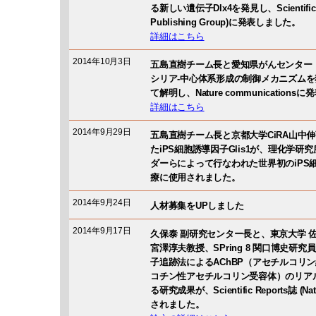
る新しい遺伝子Dlx4を発見し、Scientific R
Publishing Group)に発表しました。
詳細はこちら
2014年10月3日
五島直樹チーム長と愛知県がんセンター
シリア-中心体系形成の制御メカニズム
て解明し、Nature communication
詳細はこちら
2014年9月29日
五島直樹チーム長と京都大学CiRA山中伸
たiPS細胞誘導因子Glis1が、理化学
ダーらによって行なわれた世界初のiPS
療に使用されました。
2014年9月24日
人材募集をUPしました
2014年9月17日
久保泰 副研究センター長と、東京大学 
宮澤淳夫教授、SPring 8 関口博史研
子追跡法によるAChBP（アセチルコリン
コチン性アセチルコリン受容体）のリア
る研究成果が、Scientific Reports誌 (Natu
されました。