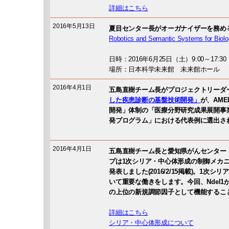
詳細はこちら
2016年5月13日
夏目センター長がオーガナイザーを務め
Robotics and Semantic Systems for Biol
日時：2016年6月25日（土）9:00～17:30
場所：日本科学未来館 未来館ホール
2016年4月1日
五島直樹チーム長がプロジェクトリーダ
した疾患診断の基盤技術開発」
が、AM
開発」体制の「医療分野研究成果展開事
発プログラム」における代表例に選出さ
2016年4月1日
五島直樹チーム長と愛知県がんセンター
プは1次シリア・中心体形成の制御メカニズムを
発表しました(2016/2/15掲載)。1次
いて重要な働きをします。今回、Ndel1がTricho
の上位の新規調節因子として機能するこ
詳細はこちら
シリア・中心体形成について