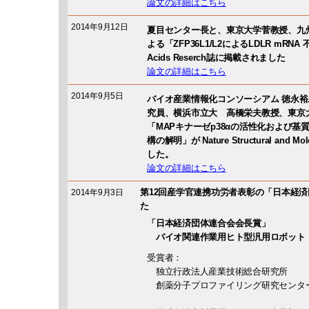
論文の詳細はこちら
2014年9月12日
夏目センター長と、東京大学菅教授、九
よる「ZFP36L1/L2によるLDLR mRNA
Acids Reserch誌に掲載されました
論文の詳細はこちら
2014年9月5日
バイオ産業情報化コンソーシアム 徳永裕
究員、横浜市立大 高橋栄夫教授、東京
「MAPキナーゼp38αの活性化および
構の解明」が Nature Structural and M
した。
論文の詳細はこちら
第12回産学官連携功労者表彰の「日本経
2014年9月3日
た
「日本経済団体連合会会長賞」
バイオ関連作業用ヒト型汎用ロボット
受賞者：
独立行政法人産業技術総合研究所
創薬分子プロファイリング研究センタ