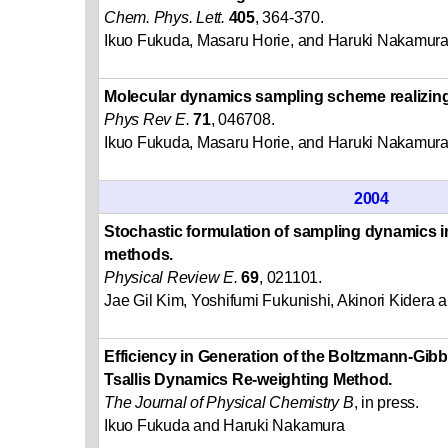
Chem. Phys. Lett.
405
, 364-370.
Ikuo Fukuda, Masaru Horie, and Haruki Nakamur
Molecular dynamics sampling scheme realizing 
Phys Rev E.
71
, 046708.
Ikuo Fukuda, Masaru Horie, and Haruki Nakamur
2004
Stochastic formulation of sampling dynamics 
methods.
Physical Review E.
69
, 021101.
Jae Gil Kim, Yoshifumi Fukunishi, Akinori Kidera
Efficiency in Generation of the Boltzmann-Gibb
Tsallis Dynamics Re-weighting Method.
The Journal of Physical Chemistry B
, in press.
Ikuo Fukuda and Haruki Nakamura