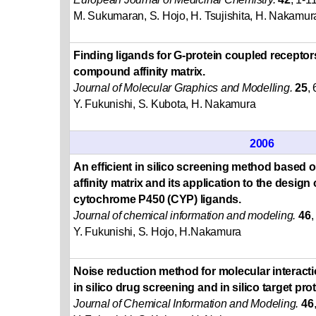
M. Sukumaran, S. Hojo, H. Tsujishita, H. Nakamura
Finding ligands for G-protein coupled receptor
compound affinity matrix.
Journal of Molecular Graphics and Modelling.
25
,
Y. Fukunishi, S. Kubota, H. Nakamura
2006
An efficient in silico screening method based
affinity matrix and its application to the design 
cytochrome P450 (CYP) ligands.
Journal of chemical information and modeling.
46
,
Y. Fukunishi, S. Hojo, H.Nakamura
Noise reduction method for molecular interacti
in silico drug screening and in silico target pro
Journal of Chemical Information and Modeling.
46