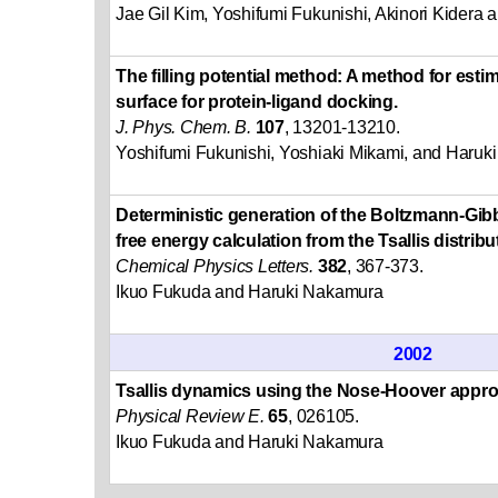
Jae Gil Kim, Yoshifumi Fukunishi, Akinori Kidera
The filling potential method: A method for esti
surface for protein-ligand docking.
J. Phys. Chem. B.
107
, 13201-13210.
Yoshifumi Fukunishi, Yoshiaki Mikami, and Haru
Deterministic generation of the Boltzmann-Gibb
free energy calculation from the Tsallis distribu
Chemical Physics Letters.
382
, 367-373.
Ikuo Fukuda and Haruki Nakamura
2002
Tsallis dynamics using the Nose-Hoover appr
Physical Review E.
65
, 026105.
Ikuo Fukuda and Haruki Nakamura