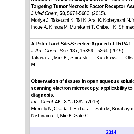
Targeting Tumor Necrosis Factor Receptor-Ass
J Med Chem,
58
, 5674-5683, (2015).
Moriya J, Takeuchi K, Tai K, Arai K, Kobayashi N,
Inoue A, Kihara M, Murakami T, Chiba K, Shimad
A Potent and Site-Selective Agonist of TRPA1.
J. Am. Chem. Soc.
137
, 15859-15864. (2015)
Takaya, J., Mio, K., Shiraishi, T., Kurokawa, T., Ots
M.
Observation of tissues in open aqueous solut
scanning electron microscopy: applicability to
diagnosis.
Int J Oncol.
46
:1872-1882. (2015)
Memtily N, Okada T, Ebihara T, Sato M, Kurabayas
Nishiyama H, Mio K, Sato C.
2014