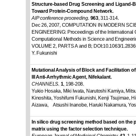
Structure-based Drug Screening and Ligand-
Toward Protein-Compound Network.
AIP conference proceeding.
963
, 311-314.
Dec 26, 2007, COMPUTATION IN MODERN SC
ENGINEERING: Proceedings of the International 
Computational Methods in Science and Engineer
VOLUME 2, PARTS A and B; DOI:10.1063/1.283
Y. Fukunishi
Mutational Analysis of Block and Facilitation 
III Anti-Arrhythmic Agent, Nifekalant.
CHANNELS.
1
, 198-208.
Yukio Hosaka, Miki Iwata, Narutoshi Kamiya, Mi
Kinoshita, Yoshifumi Fukunishi, Kenji Tsujimae, H
Aizawa, Atsushi Inanobe, Haruki Nakamura, Yos
In silico drug screening method based on the 
matrix using the factor selection technique.
European Journal of Medicinal Chemistry.
42
, 1-11