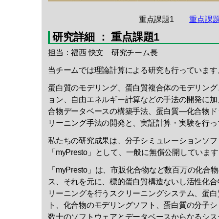
重点課題1
重点課題
研究詳細 ： 重点課題1
担当：福西 快文 研究チーム長
当チームでは理論計算による研究も行っています
蛋白質のモデリング、蛋白質複合体のモデリング
ョン、自由エネルギー計算などの手法の開発に加
合物データベースの構築手法、蛋白質―化合物ド
リーニング手法の開発と、実証計算・実験を行っ
私たちの研究成果は、分子シミュレーションソフ
「myPresto」として、一般に無償公開していま
「myPresto」は、市販化合物など数百万の化
ス、それを元に、標的蛋白質構造ないし活性化合
リーニングを行うスクリーニングシステム、蛋白
ト、化合物のモデリングソフト、蛋白質の分子シ
数十のソフトウェアとデータベースからなるシス