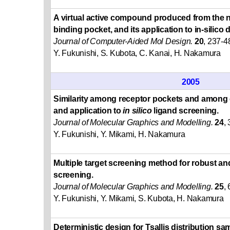
A virtual active compound produced from the n
binding pocket, and its application to in-silico
Journal of Computer-Aided Mol Design.
20
, 237-4
Y. Fukunishi, S. Kubota, C. Kanai, H. Nakamura
2005
Similarity among receptor pockets and amon
and application to
in silico
ligand screening.
Journal of Molecular Graphics and Modelling.
24
,
Y. Fukunishi, Y. Mikami, H. Nakamura
Multiple target screening method for robust and
screening.
Journal of Molecular Graphics and Modelling.
25
,
Y. Fukunishi, Y. Mikami, S. Kubota, H. Nakamura
Deterministic design for Tsallis distribution sa