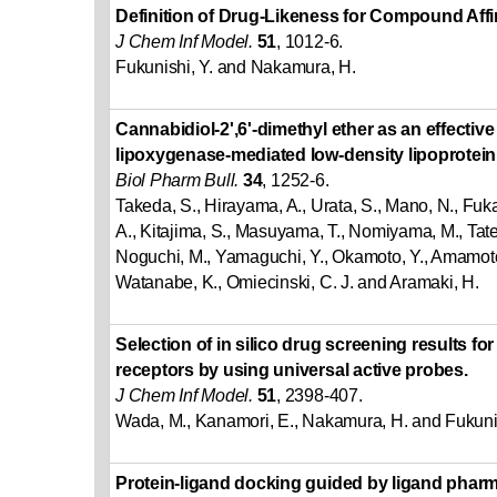
Definition of Drug-Likeness for Compound Affin
J Chem Inf Model.
51
, 1012-6.
Fukunishi, Y. and Nakamura, H.
Cannabidiol-2',6'-dimethyl ether as an effective
lipoxygenase-mediated low-density lipoprotein o
Biol Pharm Bull.
34
, 1252-6.
Takeda, S., Hirayama, A., Urata, S., Mano, N., Fuka
A., Kitajima, S., Masuyama, T., Nomiyama, M., Tatei,
Noguchi, M., Yamaguchi, Y., Okamoto, Y., Amamoto,
Watanabe, K., Omiecinski, C. J. and Aramaki, H.
Selection of in silico drug screening results fo
receptors by using universal active probes.
J Chem Inf Model.
51
, 2398-407.
Wada, M., Kanamori, E., Nakamura, H. and Fukunis
Protein-ligand docking guided by ligand pha