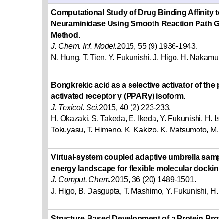
Computational Study of Drug Binding Affinity t
Neuraminidase Using Smooth Reaction Path G
Method.
J. Chem. Inf. Model.
2015, 55 (9) 1936-1943.
N. Hung, T. Tien, Y. Fukunishi, J. Higo, H. Nakamur
Bongkrekic acid as a selective activator of the
activated receptor γ (PPARγ) isoform.
J. Toxicol. Sci.
2015, 40 (2) 223-233.
H. Okazaki, S. Takeda, E. Ikeda, Y. Fukunishi, H. Is
Tokuyasu, T. Himeno, K. Kakizo, K. Matsumoto, M.
Virtual-system coupled adaptive umbrella samp
energy landscape for flexible molecular dockin
J. Comput. Chem.
2015, 36 (20) 1489-1501.
J. Higo, B. Dasgupta, T. Mashimo, Y. Fukunishi, 
Structure-Based Development of a Protein-Prote