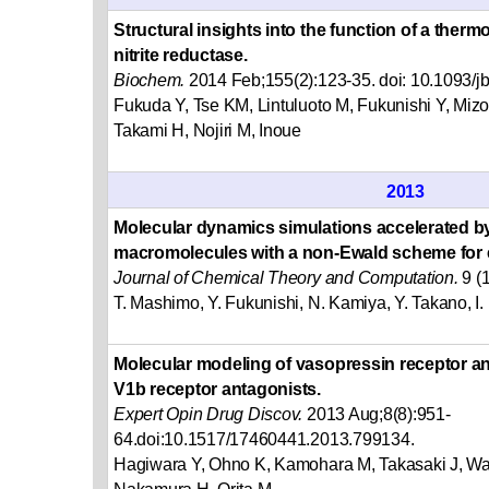
Structural insights into the function of a ther
nitrite reductase.
Biochem.
2014 Feb;155(2):123-35. doi: 10.1093/j
Fukuda Y, Tse KM, Lintuluoto M, Fukunishi Y, Miz
Takami H, Nojiri M, Inoue
2013
Molecular dynamics simulations accelerated by
macromolecules with a non-Ewald scheme for el
Journal of Chemical Theory and Computation.
9 (
T. Mashimo, Y. Fukunishi, N. Kamiya, Y. Takano, 
Molecular modeling of vasopressin receptor and
V1b receptor antagonists.
Expert Opin Drug Discov.
2013 Aug;8(8):951-
64.doi:10.1517/17460441.2013.799134.
Hagiwara Y, Ohno K, Kamohara M, Takasaki J, Wat