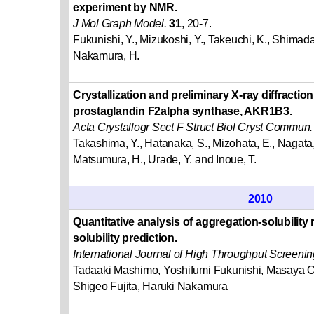
experiment by NMR.
J Mol Graph Model.
31
, 20-7.
Fukunishi, Y., Mizukoshi, Y., Takeuchi, K., Shimada
Nakamura, H.
Crystallization and preliminary X-ray diffracti
prostaglandin F2alpha synthase, AKR1B3.
Acta Crystallogr Sect F Struct Biol Cryst Commun.
Takashima, Y., Hatanaka, S., Mizohata, E., Nagata, 
Matsumura, H., Urade, Y. and Inoue, T.
2010
Quantitative analysis of aggregation-solubility r
solubility prediction.
International Journal of High Throughput Screenin
Tadaaki Mashimo, Yoshifumi Fukunishi, Masaya O
Shigeo Fujita, Haruki Nakamura