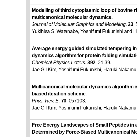
Modelling of third cytoplasmic loop of bovine 
multicanonical molecular dynamics.
Journal of Molecular Graphics and Modelling.
23
,
Yukihisa S. Watanabe, Yoshifumi Fukunishi and 
Average energy guided simulated tempering i
dynamics algorithm for protein folding simulati
Chemical Physics Letters.
392
, 34-39.
Jae Gil Kim, Yoshifumi Fukunishi, Haruki Nakamu
Multicanonical molecular dynamics algorithm e
biased iteration scheme.
Phys. Rev. E.
70
, 057103.
Jae Gil Kim, Yoshifumi Fukunishi, Haruki Nakamu
Free Energy Landscapes of Small Peptides in a
Determined by Force-Biased Multicanonical M