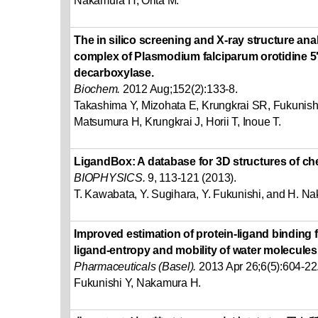
Nakamura H, Orita M.
The in silico screening and X-ray structure anal
complex of Plasmodium falciparum orotidine
decarboxylase.
Biochem.
2012 Aug;152(2):133-8.
Takashima Y, Mizohata E, Krungkrai SR, Fukunishi 
Matsumura H, Krungkrai J, Horii T, Inoue T.
LigandBox: A database for 3D structures of 
BIOPHYSICS.
9, 113-121 (2013).
T. Kawabata, Y. Sugihara, Y. Fukunishi, and H. N
Improved estimation of protein-ligand binding 
ligand-entropy and mobility of water molecules
Pharmaceuticals (Basel).
2013 Apr 26;6(5):604-22
Fukunishi Y, Nakamura H.