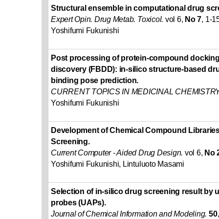
Structural ensemble in computational drug scr
Expert Opin. Drug Metab. Toxicol.
vol 6,
No 7
, 1-1
Yoshifumi Fukunishi
Post processing of protein-compound docking
discovery (FBDD): in-silico structure-based dr
binding pose prediction.
CURRENT TOPICS IN MEDICINAL CHEMISTRY
Yoshifumi Fukunishi
Development of Chemical Compound Libraries f
Screening.
Current Computer - Aided Drug Design.
vol 6,
No 
Yoshifumi Fukunishi, Lintuluoto Masami
Selection of in-silico drug screening result by 
probes (UAPs).
Journal of Chemical Information and Modeling.
50