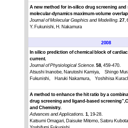
A new method for in-silico drug screening and 
molecular-dynamics maximum-volume overlap
Journal of Molecular Graphics and Modelling.
27
,
Y. Fukunishi, H. Nakamura
2008
In silico prediction of chemical block of cardia
current.
Journal of Physiological Science.
58
, 459-470.
Atsushi Inanobe, Narutoshi Kamiya, Shingo Mur
Fukunishi, Haruki Nakamura, Yoshihisa Kurac
A method to enhance the hit ratio by a combina
drug screening and ligand-based screening”,
and Chemistry.
Advances and Applications.
1
, 19-28.
Katsumi Omagari, Daisuke Mitomo, Satoru Kubota
Yoshifumi Fukunishi