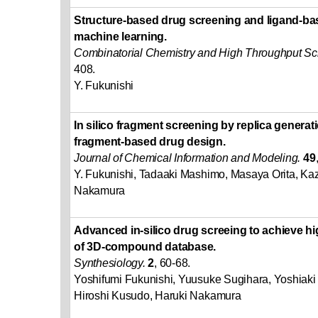
Structure-based drug screening and ligand-ba
machine learning.
Combinatorial Chemistry and High Throughput Sc
408.
Y. Fukunishi
In silico fragment screening by replica genera
fragment-based drug design.
Journal of Chemical Information and Modeling.
49
Y. Fukunishi, Tadaaki Mashimo, Masaya Orita, Ka
Nakamura
Advanced in-silico drug screeing to achieve hi
of 3D-compound database.
Synthesiology.
2
, 60-68.
Yoshifumi Fukunishi, Yuusuke Sugihara, Yoshiaki
Hiroshi Kusudo, Haruki Nakamura