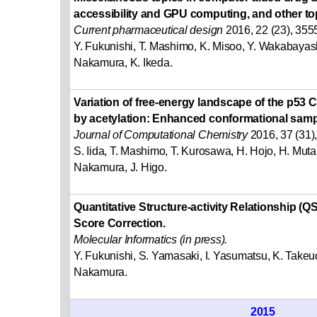
accessibility and GPU computing, and other to
Current pharmaceutical design
2016, 22 (23), 35
Y. Fukunishi, T. Mashimo, K. Misoo, Y. Wakabayashi
Nakamura, K. Ikeda.
Variation of free‐energy landscape of the p53
by acetylation: Enhanced conformational samp
Journal of Computational Chemistry
2016, 37 (31)
S. Iida, T. Mashimo, T. Kurosawa, H. Hojo, H. Muta,
Nakamura, J. Higo.
Quantitative Structure‐activity Relationship (
Score Correction.
Molecular Informatics (in press).
Y. Fukunishi, S. Yamasaki, I. Yasumatsu, K. Takeu
Nakamura.
2015