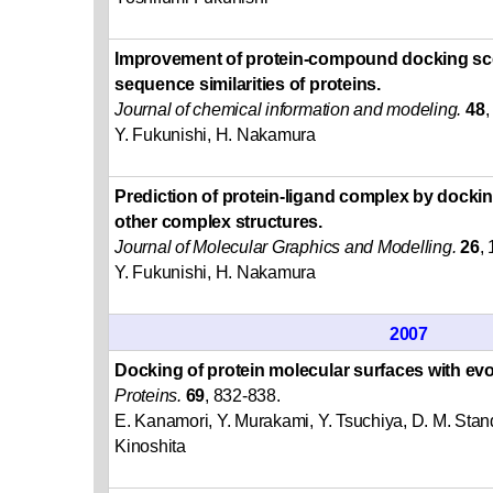
Improvement of protein-compound docking sc
sequence similarities of proteins.
Journal of chemical information and modeling.
48
,
Y. Fukunishi, H. Nakamura
Prediction of protein-ligand complex by docki
other complex structures.
Journal of Molecular Graphics and Modelling.
26
,
Y. Fukunishi, H. Nakamura
2007
Docking of protein molecular surfaces with evo
Proteins.
69
, 832-838.
E. Kanamori, Y. Murakami, Y. Tsuchiya, D. M. Stan
Kinoshita