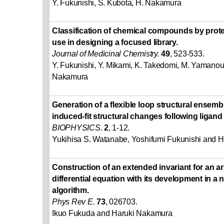
Y. Fukunishi, S. Kubota, H. Nakamura
Classification of chemical compounds by pro
use in designing a focused library.
Journal of Medicinal Chemistry.
49
, 523-533.
Y. Fukunishi, Y. Mikami, K. Takedomi, M. Yamanou
Nakamura
Generation of a flexible loop structural ensembl
induced-fit structural changes following ligand
BIOPHYSICS.
2
, 1-12.
Yukihisa S. Watanabe, Yoshifumi Fukunishi and 
Construction of an extended invariant for an ar
differential equation with its development in a 
algorithm.
Phys Rev E.
73
, 026703.
Ikuo Fukuda and Haruki Nakamura