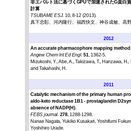
非エバルト法に基づくGPUで加速されたG蛋白
計算
TSUBAME ESJ.
10, 8-12 (2013).
真下忠彰、河内隆行、福西快文、神谷成敏、高
2012
An accurate pharmacophore mapping method
Angew Chem Int Ed Engl.
51
, 1362-5.
Mizukoshi, Y., Abe, A., Takizawa, T., Hanzawa, H., 
and Takahashi, H.
2011
Catalytic mechanism of the primary human pro
aldo-keto reductase 1B1 - prostaglandin D2synt
absence of NADP(H).
FEBS journal.
278
, 1288-1298.
Nanae Nagata, Yukiko Kusakari, Yoshifumi Fukuni
Yoshihiro Urade.