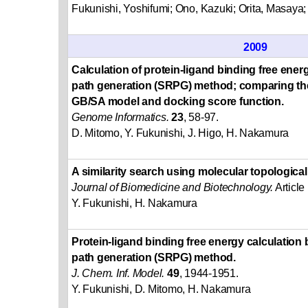
Fukunishi, Yoshifumi; Ono, Kazuki; Orita, Masaya
2009
Calculation of protein-ligand binding free ene
path generation (SRPG) method; comparing the 
GB/SA model and docking score function.
Genome Informatics.
23
, 58-97.
D. Mitomo, Y. Fukunishi, J. Higo, H. Nakamura
A similarity search using molecular topologica
Journal of Biomedicine and Biotechnology.
Article
Y. Fukunishi, H. Nakamura
Protein-ligand binding free energy calculation
path generation (SRPG) method.
J. Chem. Inf. Model.
49
, 1944-1951.
Y. Fukunishi, D. Mitomo, H. Nakamura