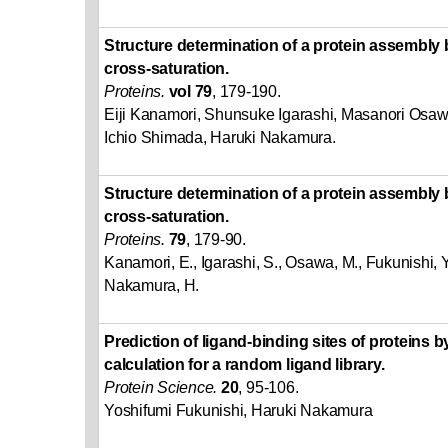
Structure determination of a protein assembly 
cross-saturation.
Proteins.
vol 79
, 179-190.
Eiji Kanamori, Shunsuke Igarashi, Masanori Osaw
Ichio Shimada, Haruki Nakamura.
Structure determination of a protein assembly 
cross-saturation.
Proteins.
79
, 179-90.
Kanamori, E., Igarashi, S., Osawa, M., Fukunishi, Y
Nakamura, H.
Prediction of ligand-binding sites of proteins 
calculation for a random ligand library.
Protein Science.
20
, 95-106.
Yoshifumi Fukunishi, Haruki Nakamura