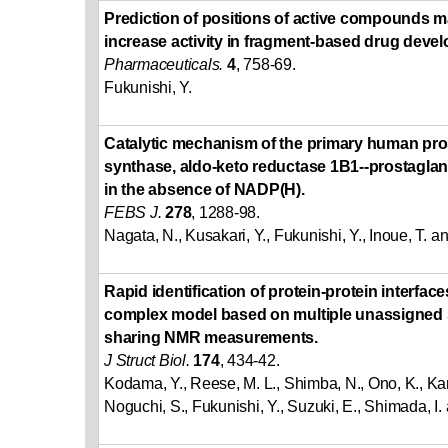
Prediction of positions of active compounds ma
increase activity in fragment-based drug deve
Pharmaceuticals.
4
, 758-69.
Fukunishi, Y.
Catalytic mechanism of the primary human pro
synthase, aldo-keto reductase 1B1--prostaglan
in the absence of NADP(H).
FEBS J.
278
, 1288-98.
Nagata, N., Kusakari, Y., Fukunishi, Y., Inoue, T. a
Rapid identification of protein-protein interface
complex model based on multiple unassigned s
sharing NMR measurements.
J Struct Biol.
174
, 434-42.
Kodama, Y., Reese, M. L., Shimba, N., Ono, K., Kan
Noguchi, S., Fukunishi, Y., Suzuki, E., Shimada, I