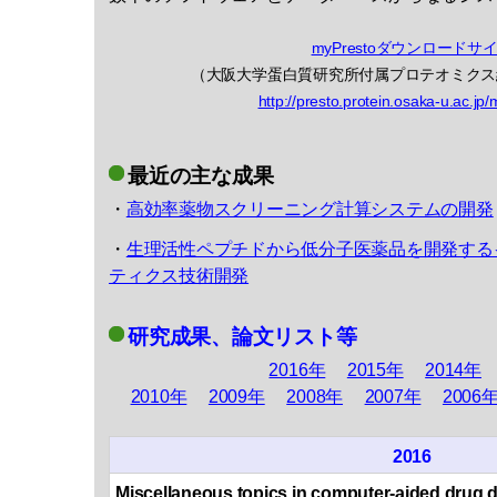
myPrestoダウンロードサ
（大阪大学蛋白質研究所付属プロテオミクス
http://presto.protein.osaka-u.ac.jp
最近の主な成果
・
高効率薬物スクリーニング計算システムの開発
・
生理活性ペプチドから低分子医薬品を開発する
ティクス技術開発
研究成果、論文リスト等
2016年
2015年
2014年
2010年
2009年
2008年
2007年
2006
2016
Miscellaneous topics in computer-aided drug d