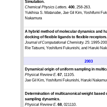
Simulation.
Chemical Physics Letters.
400
, 258-263.
Yukihisa S. Watanabe, Jae Gil Kim, Yoshifumi Fuk
Nakamura
A hybrid method of molecular dynamics and h
docking of flexible ligands to flexible receptors
Journal of Computational Chemistry.
25: 1995-200
Rie Tatsumi, Yoshifumi Fukunishi, and Haruki Na
2003
Dynamical origin of uniform sampling in multi
Physical Review E.
67
, 11105.
Jae Gil Kim, Yoshifumi Fukunishi, Haruki Nakamu
Determination of multicanonical weight based 
sampling dynamics.
Physical Review E.
68
, 021110.