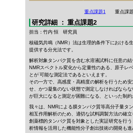
重点課題1
重点課題
研究詳細 ： 重点課題2
担当：竹内 恒 研究員
核磁気共鳴（NMR）法は生理的条件下における
提供する分光法です。
解析対象タンパク質を含む水溶液試料に任意の結
NMRスペクトル変化から定量性のある、原子レ
とが 可能な測定法であるといえます。
その一方で、高感度・高精度の解析を行うため安
せ、かつ凝集のない状態で測定しなければならな
が巨大になると測定が困難になる、といった制約
我々は、NMRによる膜タンパク質等高分子量タ
相互作用解析のため、適切な試料調製方法の確立
創薬標的タンパク質を対象とした実証研究を行う
析情報を活用した機能性分子創出技術の開発も進