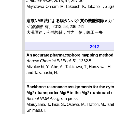
J Biomol NMR,
2013, 57, 297-304
Miyazawa-Ohnami M, Takeuchi K, Takano T, Sugiki
溶液NMR法による膜タンパク質の機能調節メカ
生物物理.
有、2013, 53, 236-241
大澤匡範，今井駿輔，竹内 恒，嶋田一夫
2012
An accurate pharmacophore mapping method
Angew Chem Int Ed Engl.
51
, 1362-5.
Mizukoshi, Y., Abe, A., Takizawa, T., Hanzawa, H., 
and Takahashi, H.
Backbone resonance assignments for the cytop
Mg2+ transporter MgtE in the Mg2+-unbound st
Biomol NMR Assign.
in press.
Maruyama, T., Imai, S., Osawa, M., Hattori, M., Ishi
Shimada, I.