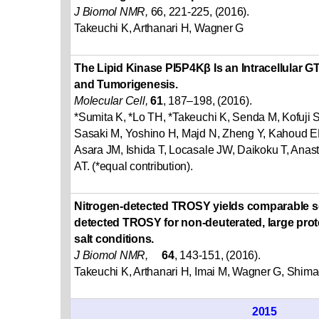
J Biomol NMR,
66, 221-225, (2016).
Takeuchi K, Arthanari H, Wagner G
The Lipid Kinase PI5P4Kβ Is an Intracellular 
and Tumorigenesis.
Molecular Cell,
61
, 187–198, (2016).
*Sumita K, *Lo TH, *Takeuchi K, Senda M, Kofuji S
Sasaki M, Yoshino H, Majd N, Zheng Y, Kahoud E
Asara JM, Ishida T, Locasale JW, Daikoku T, Anas
AT. (*equal contribution).
Nitrogen-detected TROSY yields comparable sen
detected TROSY for non-deuterated, large prot
salt conditions.
J Biomol NMR,
64
, 143-151, (2016).
Takeuchi K, Arthanari H, Imai M, Wagner G, Shima
2015