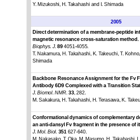
Y. Mizukoshi, H. Takahashi and I. Shimada
2005
Direct determination of a membrane-peptide int
magnetic resonance cross-saturation method.
Biophys. J.
89
4051-4055.
T. Nakamura, H. Takahashi, K. Takeuchi, T. Kohno
Shimada
Backbone Resonance Assignment for the Fv Fr
Antibody 6D9 Complexed with a Transition Sta
J. Biomol. NMR.
33
, 282.
M. Sakakura, H. Takahashi, H. Terasawa, K. Takeuch
Conformational dynamics of complementary de
an anti-dansyl Fv fragment in the presence of i
J. Mol. Biol.
351
627-640.
M. Nakasako, T. Oka, M. Masumo, H. Takahashi, I