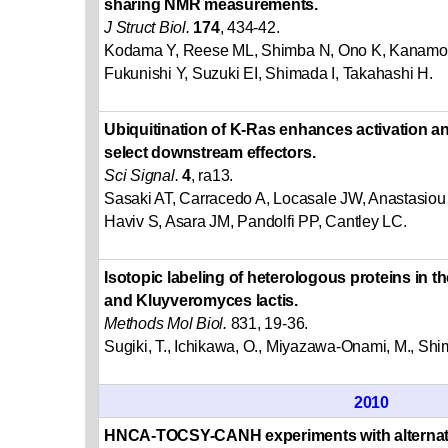
sharing NMR measurements.
J Struct Biol.
174
, 434-42.
Kodama Y, Reese ML, Shimba N, Ono K, Kanamori
Fukunishi Y, Suzuki EI, Shimada I, Takahashi H.
Ubiquitination of K-Ras enhances activation and
select downstream effectors.
Sci Signal.
4
, ra13.
Sasaki AT, Carracedo A, Locasale JW, Anastasiou
Haviv S, Asara JM, Pandolfi PP, Cantley LC.
Isotopic labeling of heterologous proteins in th
and Kluyveromyces lactis.
Methods Mol Biol.
831, 19-36.
Sugiki, T., Ichikawa, O., Miyazawa-Onami, M., Shi
2010
HNCA-TOCSY-CANH experiments with alternate (