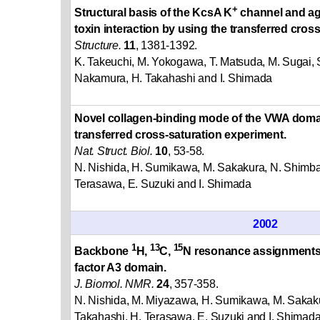
+
Structural basis of the KcsA K
channel and ag
toxin interaction by using the transferred cros
Structure.
11
, 1381-1392.
K. Takeuchi, M. Yokogawa, T. Matsuda, M. Sugai, 
Nakamura, H. Takahashi and I. Shimada
Novel collagen-binding mode of the VWA doma
transferred cross-saturation experiment.
Nat. Struct. Biol.
10
, 53-58.
N. Nishida, H. Sumikawa, M. Sakakura, N. Shimba
Terasawa, E. Suzuki and I. Shimada
2002
1
13
15
Backbone
H,
C,
N resonance assignments 
factor A3 domain.
J. Biomol. NMR.
24
, 357-358.
N. Nishida, M. Miyazawa, H. Sumikawa, M. Sakaku
Takahashi, H. Terasawa, E. Suzuki and I. Shimad