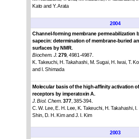
Kato and Y. Arata
2004
Channel-forming membrane permeabilization by 
sapecin: determination of membrane-buried an
surfaces by NMR.
Biochem. J.
279
, 4981-4987.
K. Takeuchi, H. Takahashi, M. Sugai, H. Iwai, T. K
and I. Shimada
Molecular basis of the high-affinity activation 
receptors by imperatoxin A.
J. Biol. Chem.
377
, 385-394.
C. W. Lee, E. H. Lee, K. Takeuchi, H. Takahashi, I.
Shin, D. H. Kim and J. I. Kim
2003