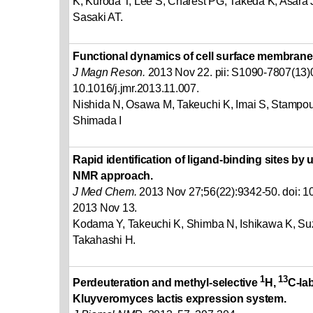
K, Kuroda T, Lee S, Charest PG, Takeda K, Asara J
Sasaki AT.
Functional dynamics of cell surface membrane
J Magn Reson.
2013 Nov 22. pii: S1090-7807(13)0
10.1016/j.jmr.2013.11.007.
Nishida N, Osawa M, Takeuchi K, Imai S, Stampoul
Shimada I
Rapid identification of ligand-binding sites by
NMR approach.
J Med Chem.
2013 Nov 27;56(22):9342-50. doi: 
2013 Nov 13.
Kodama Y, Takeuchi K, Shimba N, Ishikawa K, Suz
Takahashi H.
1
13
Perdeuteration and methyl-selective
H,
C-la
Kluyveromyces lactis expression system.