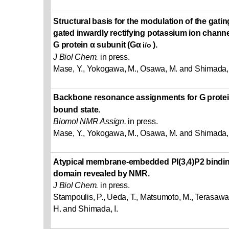
Structural basis for the modulation of the gatin
gated inwardly rectifying potassium ion channel
G protein α subunit (Gα
).
i/o
J Biol Chem.
in press.
Mase, Y., Yokogawa, M., Osawa, M. and Shimada, 
Backbone resonance assignments for G protei
bound state.
Biomol NMR Assign.
in press.
Mase, Y., Yokogawa, M., Osawa, M. and Shimada, 
Atypical membrane-embedded PI(3,4)P2 bindin
domain revealed by NMR.
J Biol Chem.
in press.
Stampoulis, P., Ueda, T., Matsumoto, M., Terasawa
H. and Shimada, I.