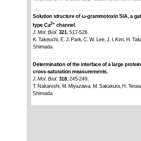
Solution structure of ω-grammotoxin SIA, a gat
2+
type Ca
channel.
J. Mol. Biol.
321
, 517-526.
K. Takeuchi, E. J. Park, C. W. Lee, J. I. Kim, H. Tak
Shimada
Determination of the interface of a large prote
cross-saturation measurements.
J. Mol. Biol.
318
, 245-249.
T. Nakanishi, M. Miyazawa, M. Sakakura, H. Teras
Shimada