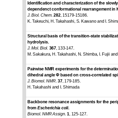
Identification and characterization of the slow
dependenct conformational rearrangement in 
J. Biol. Chem.
282
, 15179-15186.
K. Takeuchi, H. Takahashi, S. Kawano and I. Shi
Structural basis of the transition-state stabiliz
hydrolysis.
J. Mol. Biol.
367
, 133-147.
M. Sakakura, H. Takahashi, N. Shimba, I. Fujii an
Pairwise NMR experiments for the determinati
dihedral angle Φ based on cross-correlated spi
J. Biomol. NMR.
37
, 179-185.
H. Takahashi and I. Shimada
Backbone resonance assignments for the peri
from
Escherichia coli
.
Biomol. NMR Assign.
1
, 125-127.