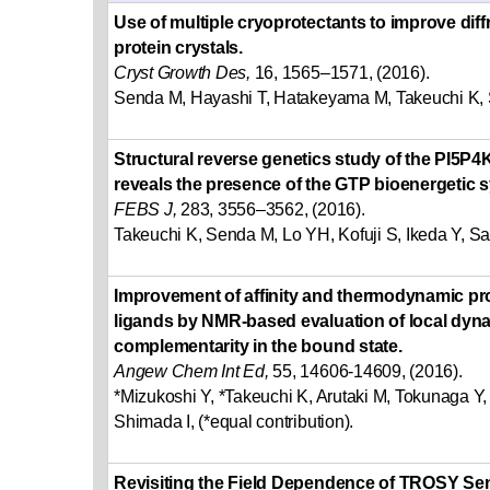
Use of multiple cryoprotectants to improve diff
protein crystals.
Cryst Growth Des,
16, 1565–1571, (2016).
Senda M, Hayashi T, Hatakeyama M, Takeuchi K, 
Structural reverse genetics study of the PI5P
reveals the presence of the GTP bioenergetic 
FEBS J,
283, 3556–3562, (2016).
Takeuchi K, Senda M, Lo YH, Kofuji S, Ikeda Y, Sa
Improvement of affinity and thermodynamic prop
ligands by NMR-based evaluation of local dyn
complementarity in the bound state.
Angew Chem Int Ed,
55, 14606-14609, (2016).
*Mizukoshi Y, *Takeuchi K, Arutaki M, Tokunaga Y
Shimada I, (*equal contribution).
Revisiting the Field Dependence of TROSY Sens