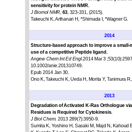
sensitivity for protein NMR.
J Biomol NMR,
63
, 323-331, (2015).
Takeuchi K, Arthanari H, *Shimada I, *Wagner G.
2014
Structure-based approach to improve a small-m
use of a competitive Peptide ligand.
Angew Chem Int Ed Engl.
2014 Mar 3 ;53(10):2597
10.1002/anie.201310749.
Epub 2014 Jan 30.
Ono K, Takeuchi K, Ueda H, Morita Y, Tanimura R
2013
Degradation of Activated K-Ras Orthologue via
Residues is Required for Cytokinesis.
J Biol Chem.
2013 289(7):3950-9.
Sumita K, Yoshino H, Sasaki M, Majd N, Kahoud 