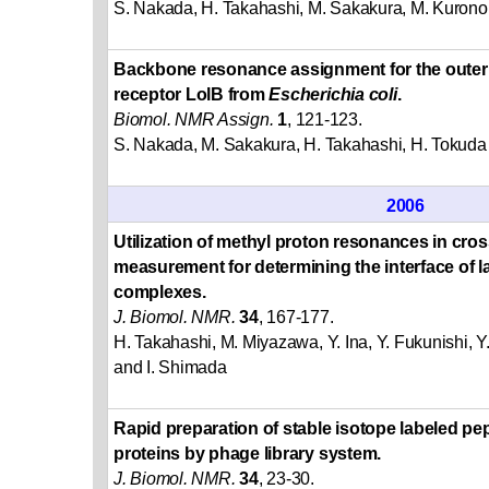
S. Nakada, H. Takahashi, M. Sakakura, M. Kurono
Backbone resonance assignment for the outer
receptor LolB from
Escherichia coli
.
Biomol. NMR Assign.
1
, 121-123.
S. Nakada, M. Sakakura, H. Takahashi, H. Tokuda
2006
Utilization of methyl proton resonances in cros
measurement for determining the interface of l
complexes.
J. Biomol. NMR.
34
, 167-177.
H. Takahashi, M. Miyazawa, Y. Ina, Y. Fukunishi, 
and I. Shimada
Rapid preparation of stable isotope labeled pep
proteins by phage library system.
J. Biomol. NMR.
34
, 23-30.