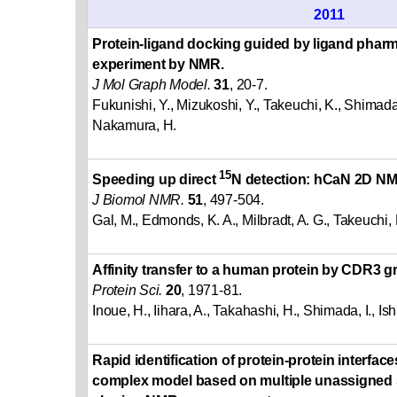
2011
Protein-ligand docking guided by ligand pha
experiment by NMR.
J Mol Graph Model.
31
, 20-7.
Fukunishi, Y., Mizukoshi, Y., Takeuchi, K., Shimada
Nakamura, H.
15
Speeding up direct
N detection: hCaN 2D NM
J Biomol NMR.
51
, 497-504.
Gal, M., Edmonds, K. A., Milbradt, A. G., Takeuchi
Affinity transfer to a human protein by CDR3 g
Protein Sci.
20
, 1971-81.
Inoue, H., Iihara, A., Takahashi, H., Shimada, I., Is
Rapid identification of protein-protein interface
complex model based on multiple unassigned s