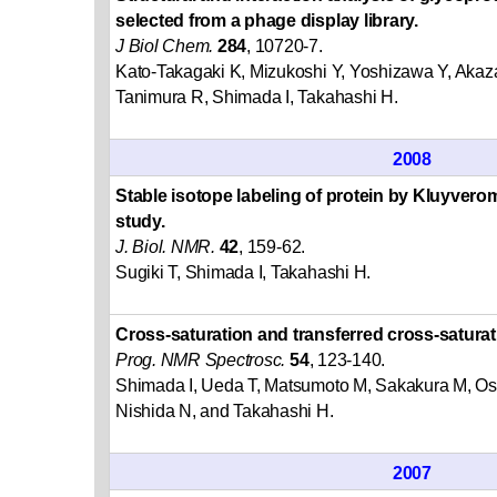
selected from a phage display library.
J Biol Chem.
284
, 10720-7.
Kato-Takagaki K, Mizukoshi Y, Yoshizawa Y, Akaza
Tanimura R, Shimada I, Takahashi H.
2008
Stable isotope labeling of protein by Kluyvero
study.
J. Biol. NMR.
42
, 159-62.
Sugiki T, Shimada I, Takahashi H.
Cross-saturation and transferred cross-satura
Prog. NMR Spectrosc.
54
, 123-140.
Shimada I, Ueda T, Matsumoto M, Sakakura M, Os
Nishida N, and Takahashi H.
2007