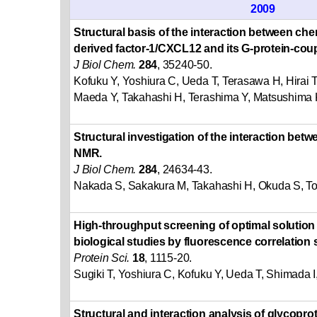
2009
Structural basis of the interaction between che
derived factor-1/CXCL12 and its G-protein-co
J Biol Chem.
284
, 35240-50.
Kofuku Y, Yoshiura C, Ueda T, Terasawa H, Hirai 
Maeda Y, Takahashi H, Terashima Y, Matsushima 
Structural investigation of the interaction bet
NMR.
J Biol Chem.
284
, 24634-43.
Nakada S, Sakakura M, Takahashi H, Okuda S, To
High-throughput screening of optimal solution 
biological studies by fluorescence correlation
Protein Sci.
18
, 1115-20.
Sugiki T, Yoshiura C, Kofuku Y, Ueda T, Shimada I
Structural and interaction analysis of glycopro