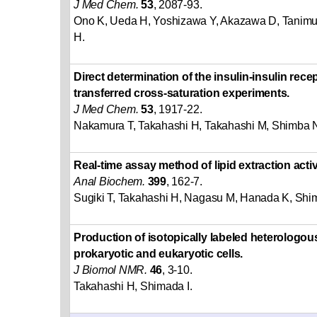
J Med Chem.
53
, 2087-93.
Ono K, Ueda H, Yoshizawa Y, Akazawa D, Tanimur
H.
Direct determination of the insulin-insulin rece
transferred cross-saturation experiments.
J Med Chem.
53
, 1917-22.
Nakamura T, Takahashi H, Takahashi M, Shimba N
Real-time assay method of lipid extraction activ
Anal Biochem.
399
, 162-7.
Sugiki T, Takahashi H, Nagasu M, Hanada K, Shim
Production of isotopically labeled heterologous
prokaryotic and eukaryotic cells.
J Biomol NMR.
46
, 3-10.
Takahashi H, Shimada I.