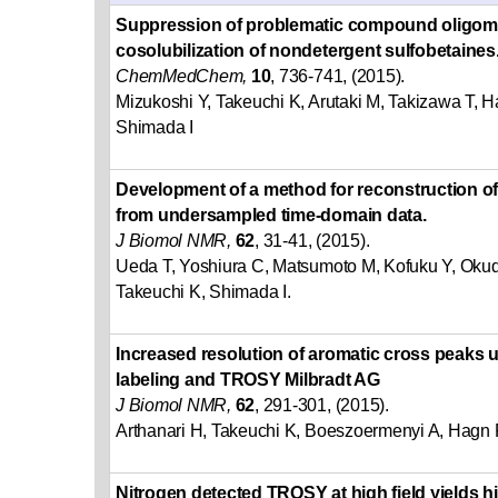
Suppression of problematic compound oligome
cosolubilization of nondetergent sulfobetaines
ChemMedChem,
10
, 736-741, (2015).
Mizukoshi Y, Takeuchi K, Arutaki M, Takizawa T,
Shimada I
Development of a method for reconstruction 
from undersampled time-domain data.
J Biomol NMR,
62
, 31-41, (2015).
Ueda T, Yoshiura C, Matsumoto M, Kofuku Y, Okude
Takeuchi K, Shimada I.
Increased resolution of aromatic cross peaks u
labeling and TROSY Milbradt AG
J Biomol NMR,
62
, 291-301, (2015).
Arthanari H, Takeuchi K, Boeszoermenyi A, Hagn 
Nitrogen detected TROSY at high field yields h