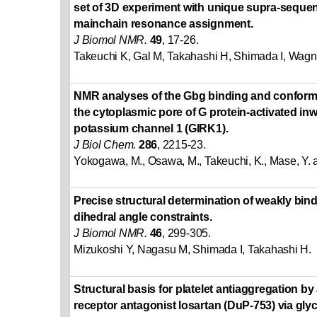
set of 3D experiment with unique supra-sequent
mainchain resonance assignment.
J Biomol NMR.
49
, 17-26.
Takeuchi K, Gal M, Takahashi H, Shimada I, Wagn
NMR analyses of the Gbg binding and conform
the cytoplasmic pore of G protein-activated inw
potassium channel 1 (GIRK1).
J Biol Chem.
286
, 2215-23.
Yokogawa, M., Osawa, M., Takeuchi, K., Mase, Y. 
Precise structural determination of weakly bind
dihedral angle constraints.
J Biomol NMR.
46
, 299-305.
Mizukoshi Y, Nagasu M, Shimada I, Takahashi H.
Structural basis for platelet antiaggregation by 
receptor antagonist losartan (DuP-753) via glyc