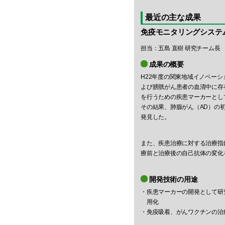
最近の主な成果
免疫モニタリングシステ
担当：五島 直樹 研究チーム長
成果の概要
H22年度の関東地域イノベー
よび膀胱がん患者の血清中に存
を行うための疾患マーカーとし
その結果、肺腺がん（AD）の
発見した。
また、疾患治療に対する治療指
療前と治療後の自己抗体の変化
開発技術の用途
・疾患マーカーの開発として研
用化
・免疫吸着、がんワクチンの治