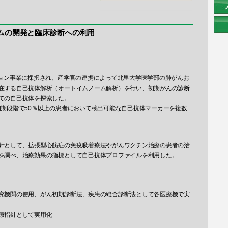
ムの開発と臨床診断への利用
ション事業に採択され、産学官の連携によって北里大学医学部の肺がんお
在する自己抗体解析（オートイムノーム解析）を行い、初期がんの診断
ての自己抗体を探索した。
初期段階で50％以上の患者において検出可能な自己抗体マーカーを複数
針として、拡張型心筋症の免疫吸着療法やがんワクチン治療の患者の治
を調べ、治療効果の指標として自己抗体プロファイルを利用した。
究機関の使用、がん初期診断法、疾患の総合診断法として各医療機で実
療指針として実用化