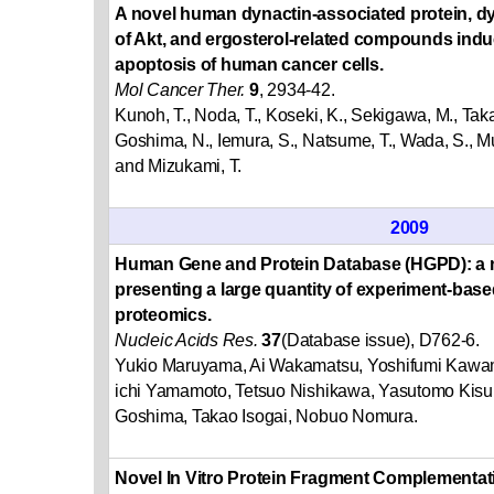
A novel human dynactin-associated protein, d
of Akt, and ergosterol-related compounds in
apoptosis of human cancer cells.
Mol Cancer Ther.
9
, 2934-42.
Kunoh, T., Noda, T., Koseki, K., Sekigawa, M., Taka
Goshima, N., Iemura, S., Natsume, T., Wada, S., Muk
and Mizukami, T.
2009
Human Gene and Protein Database (HGPD): a 
presenting a large quantity of experiment-bas
proteomics.
Nucleic Acids Res.
37
(Database issue), D762-6.
Yukio Maruyama, Ai Wakamatsu, Yoshifumi Kawam
ichi Yamamoto, Tetsuo Nishikawa, Yasutomo Kis
Goshima, Takao Isogai, Nobuo Nomura.
Novel In Vitro Protein Fragment Complementat