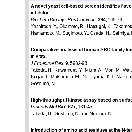
A novel yeast cell-based screen identifies flav
inhibitor.
Biochem Biophys Res Commun.
394
, 569-73.
Yashiroda, Y., Okamoto, R., Hatsugai, K., Takemoto,
Hamamoto, M., Sugimoto, Y., Osada, H., Seimiya, 
Comparative analysis of human SRC-family kina
in vitro.
J Proteome Res.
9
, 5982-93.
Takeda, H., Kawamura, Y., Miura, A., Mori, M., Wa
Isogai, T., Matsumoto, M., Nakayama, K. I., Natsu
Goshima, N.
High-throughput kinase assay based on surfa
Methods Mol Biol.
627
, 131-45.
Takeda, H., Goshima, N. and Nomura, N.
Introduction of amino acid residues at the N-te