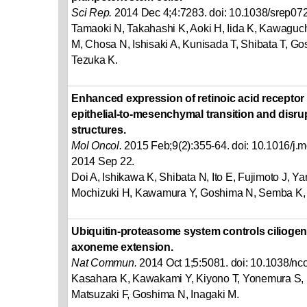
Sci Rep.
2014 Dec 4;4:7283. doi: 10.1038/srep07
Tamaoki N, Takahashi K, Aoki H, Iida K, Kawaguc
M, Chosa N, Ishisaki A, Kunisada T, Shibata T, 
Tezuka K.
Enhanced expression of retinoic acid recepto
epithelial-to-mesenchymal transition and disr
structures.
Mol Oncol.
2015 Feb;9(2):355-64. doi: 10.1016/j.
2014 Sep 22.
Doi A, Ishikawa K, Shibata N, Ito E, Fujimoto J, 
Mochizuki H, Kawamura Y, Goshima N, Semba K,
Ubiquitin-proteasome system controls ciliogenesi
axoneme extension.
Nat Commun.
2014 Oct 1;5:5081. doi: 10.1038/n
Kasahara K, Kawakami Y, Kiyono T, Yonemura S,
Matsuzaki F, Goshima N, Inagaki M.