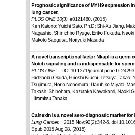
Prognostic significance of MYH9 expression in
lung cancer.
PLOS ONE 10(3)
:e0121460. (2015)
Ken Katono; Yuichi Sato, Ph.D; Shi-Xu Jiang, Ma
Nagashio, Shinichiro Ryuge, Eriko Fukuda, Naoki
Makoto Saegusa, Noriyuki Masuda
A novel transcriptional factor Nkapl is a germ c
Notch signaling and is indispensable for sper
PLOS ONE:
DOI:10.1371/journal.pone.0124293,
Hidenobu Okuda, Hiroshi Kiuchi, Tetsuya Takao, 
Tsujimura, Norio Nonomura, Haruhiko Miyata, Ma
Takashi Shinohara, Kazutaka Kawakami, Naoki 
Hiromitsu Tanaka
Calnexin is a novel sero-diagnostic marker for
Lung Cancer.
2015 Nov;90(2):342-5. doi 10.1016/
Epub 2015 Aug 28. (2015)