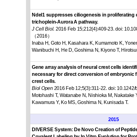
Ndel1 suppresses ciliogenesis in proliferating c
trichoplein-Aurora A pathway.
J Cell Biol.
2016 Feb 15;212(4):409-23. doi: 10.1
（2016）
Inaba H, Goto H, Kasahara K, Kumamoto K, Yone
Wanibuchi H, He D, Goshima N, Kiyono T, Hirotsu
Gene array analysis of neural crest cells identif
necessary for direct conversion of embryonic f
crest cells.
Biol Open
2016 Feb 12;5(3):311-22. doi: 10.124
Motohashi T, Watanabe N, Nishioka M, Nakatake Y
Kawamura Y, Ko MS, Goshima N, Kunisada T.
2015
DIVERSE System: De Novo Creation of Peptide
Covalent Labeling by In Vitro Evolution for Pro