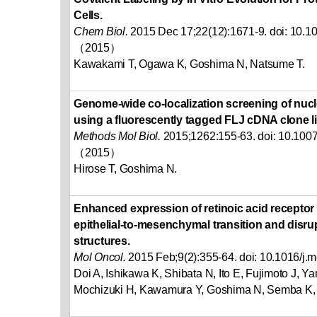
Cells.
Chem Biol.
2015 Dec 17;22(12):1671-9. doi: 10.10
（2015）
Kawakami T, Ogawa K, Goshima N, Natsume T.
Genome-wide co-localization screening of nu
using a fluorescently tagged FLJ cDNA clone li
Methods Mol Biol.
2015;1262:155-63. doi: 10.100
（2015）
Hirose T, Goshima N.
Enhanced expression of retinoic acid recepto
epithelial-to-mesenchymal transition and disr
structures.
Mol Oncol.
2015 Feb;9(2):355-64. doi: 10.1016/j.
Doi A, Ishikawa K, Shibata N, Ito E, Fujimoto J, 
Mochizuki H, Kawamura Y, Goshima N, Semba K,