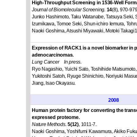
High-Throughput Screening in 1536-Well Form
Journal of Biomolecular Screening.
14
(8), 970-979
Junko Hashimoto, Taku Watanabe, Tatsuya Seki
Izumikawa, Tomoe Seki, Shun-ichiro Iemura, To
Naoki Goshima, Atsushi Miyawaki, Motoki Takagi
Expression of RACK1 is a novel biomarker in
adenocarcinomas.
Lung Cancer In press.
Ryo Nagashio, Yuichi Sato, Toshihide Matsumoto
Yukitoshi Satoh, Ryuge Shinichiro, Noriyuki Mas
Jiang, Isao Okayasu.
2008
Human protein factory for converting the transc
expressed proteome.
Nature Methods.
5(12)
, 1011-7.
Naoki Goshima, Yoshifumi Kawamura, Akiko Fuku