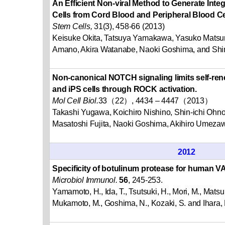
An Efficient Non-viral Method to Generate Int
Cells from Cord Blood and Peripheral Blood Ce
Stem Cells,
31(3), 458-66 (2013)
Keisuke Okita, Tatsuya Yamakawa, Yasuko Matsu
Amano, Akira Watanabe, Naoki Goshima, and Sh
Non-canonical NOTCH signaling limits self-ren
and iPS cells through ROCK activation.
Mol Cell Biol.
33（22）, 4434 – 4447（2013）
Takashi Yugawa, Koichiro Nishino, Shin-ichi Oh
Masatoshi Fujita, Naoki Goshima, Akihiro Umeza
2012
Specificity of botulinum protease for human V
Microbiol Immunol.
56
, 245-253.
Yamamoto, H., Ida, T., Tsutsuki, H., Mori, M., Matsu
Mukamoto, M., Goshima, N., Kozaki, S. and Ihara, 