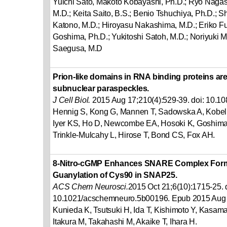
Yuichi Sato, Makoto Kobayashi, Ph.D.; Ryo Nagash
M.D.; Keita Saito, B.S.; Benio Tshuchiya, Ph.D.; S
Katono, M.D.; Hiroyasu Nakashima, M.D.; Eriko F
Goshima, Ph.D.; Yukitoshi Satoh, M.D.; Noriyuki 
Saegusa, M.D
Prion-like domains in RNA binding proteins are 
subnuclear paraspeckles.
J Cell Biol.
2015 Aug 17;210(4):529-39. doi: 10.10
Hennig S, Kong G, Mannen T, Sadowska A, Kobelke
Iyer KS, Ho D, Newcombe EA, Hosoki K, Goshima 
Trinkle-Mulcahy L, Hirose T, Bond CS, Fox AH.
8-Nitro-cGMP Enhances SNARE Complex Forma
Guanylation of Cys90 in SNAP25.
ACS Chem Neurosci.
2015 Oct 21;6(10):1715-25. 
10.1021/acschemneuro.5b00196. Epub 2015 Aug 
Kunieda K, Tsutsuki H, Ida T, Kishimoto Y, Kasam
Itakura M, Takahashi M, Akaike T, Ihara H.