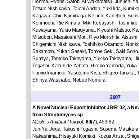
Honma, Ryohei Satoh, Ai Wakamatsu, Jun-ichi Ya
Tetsuo Nishikawa, Taichi Andoh, Yuki Iida, Kumiko
Kagawa, Chie Kaminaga, Kei-ichi Kanehori, Bun
Kenmochi, Rie Kimura, Miki Kobayashi, Toshihiro 
Kuwayama, Yukio Maruyama, Kiyoshi Matsuo, Kaz
Mitsubori, Masatoshi Mori, Riyo Morishita, Atsush
Shigemichi Nishikawa, Toshihiko Okamoto, Norik
Sakamoto, Yukari Sasaki, Tomoe Seki, Saki Sono
Sumiya, Tomoko Takayama, Yukiko Takayama, Hir
Togashi, Kazuhide Yahata, Hiroko Yamada, Yuka
Fumio Imamoto, Yasutomo Kisu, Shigeo Tanaka, Tak
Shinya Watanabe, Nobuo Nomura.
2007
A Novel Nuclear Export Inhibitor JBIR-02, a Ne
from Streptomyces sp.
ML55. J Antibiot (Tokyo).
60(7)
, 459-62.
Jun-Ya Ueda, Takushi Togashi, Susumu Matukura,
Nakashima, Hisayuki Komaki, Kozue Anzai, Shig