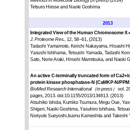
Methods in Molecular Biology (in press)
(2014)
Tetsuro Hirose and Naoki Goshima
2013
Integrated View of the Human Chromosome X-c
J. Proteome Res.,
12, 58−61, (2013)
Tadashi Yamamoto, Keiichi Nakayama, Hisashi H
Yasushi Ishihama, Tetsushi Yamada, Tadashi Kond
Sato, Norie Araki, Hiroshi Mamitsuka, and Naoki 
An active C-terminally truncated form of Ca2+
protein kinase phosphatase-N (CaMKP-N/PPM
BioMed Research International（in press）
vol. 2
pages, 2013. doi:10.1155/2013/134813. (2013)
Atsuhiko Ishida, Kumiko Tsumura, Megu Oue, Yas
Shigeri, Naoki Goshima, Yasuhiro Ishihara, Tetsu
Noriyuki Sueyoshi,Isamu Kameshita and Takeshi