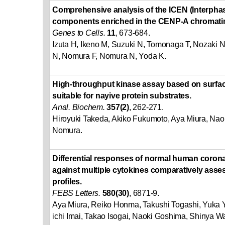
Comprehensive analysis of the ICEN (Interph
components enriched in the CENP-A chromatin
Genes to Cells.
11
, 673-684.
Izuta H, Ikeno M, Suzuki N, Tomonaga T, Nozaki 
N, Nomura F, Nomura N, Yoda K.
High-throughput kinase assay based on surf
suitable for nayive protein substrates.
Anal. Biochem.
357(2)
, 262-271.
Hiroyuki Takeda, Akiko Fukumoto, Aya Miura, Na
Nomura.
Differential responses of normal human coronar
against multiple cytokines comparatively ass
profiles.
FEBS Letters.
580(30)
, 6871-9.
Aya Miura, Reiko Honma, Takushi Togashi, Yuka Y
ichi Imai, Takao Isogai, Naoki Goshima, Shinya