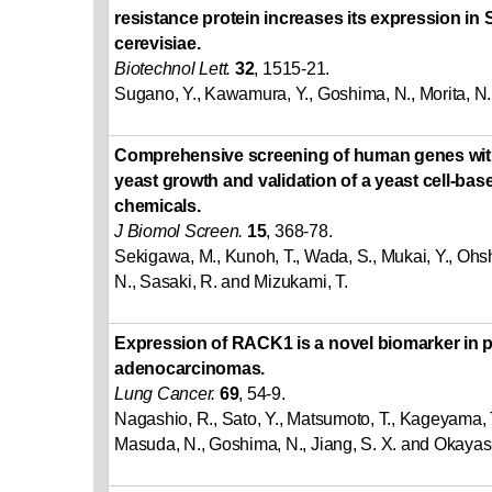
resistance protein increases its expression i
cerevisiae.
Biotechnol Lett.
32
, 1515-21.
Sugano, Y., Kawamura, Y., Goshima, N., Morita, N.
Comprehensive screening of human genes with 
yeast growth and validation of a yeast cell-ba
chemicals.
J Biomol Screen.
15
, 368-78.
Sekigawa, M., Kunoh, T., Wada, S., Mukai, Y., Ohs
N., Sasaki, R. and Mizukami, T.
Expression of RACK1 is a novel biomarker in
adenocarcinomas.
Lung Cancer.
69
, 54-9.
Nagashio, R., Sato, Y., Matsumoto, T., Kageyama, T.
Masuda, N., Goshima, N., Jiang, S. X. and Okayasu