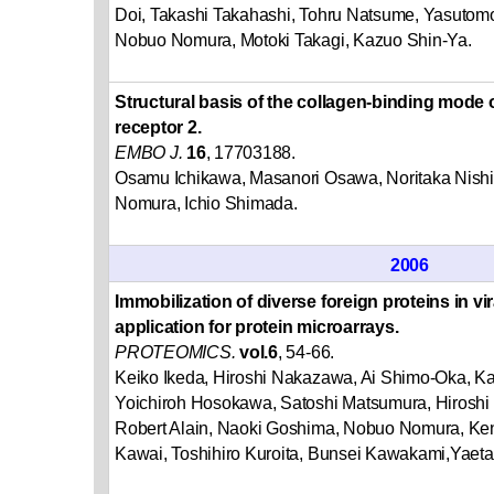
Doi, Takashi Takahashi, Tohru Natsume, Yasutom
Nobuo Nomura, Motoki Takagi, Kazuo Shin-Ya.
Structural basis of the collagen-binding mode 
receptor 2.
EMBO J.
16
, 17703188.
Osamu Ichikawa, Masanori Osawa, Noritaka Nish
Nomura, Ichio Shimada.
2006
Immobilization of diverse foreign proteins in vi
application for protein microarrays.
PROTEOMICS.
vol.6
, 54-66.
Keiko Ikeda, Hiroshi Nakazawa, Ai Shimo-Oka, Kao
Yoichiroh Hosokawa, Satoshi Matsumura, Hiroshi
Robert Alain, Naoki Goshima, Nobuo Nomura, Keni
Kawai, Toshihiro Kuroita, Bunsei Kawakami,Yaet