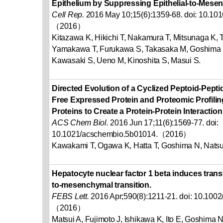
Epithelium by Suppressing Epithelial-to-Mesen
Cell Rep.
2016 May 10;15(6):1359-68. doi: 10.1016
（2016）
Kitazawa K, Hikichi T, Nakamura T, Mitsunaga K,
Yamakawa T, Furukawa S, Takasaka M, Goshima N
Kawasaki S, Ueno M, Kinoshita S, Masui S.
Directed Evolution of a Cyclized Peptoid-Pepti
Free Expressed Protein and Proteomic Profiling
Proteins to Create a Protein-Protein Interaction 
ACS Chem Biol.
2016 Jun 17;11(6):1569-77. doi:
10.1021/acschembio.5b01014.（2016）
Kawakami T, Ogawa K, Hatta T, Goshima N, Nats
Hepatocyte nuclear factor 1 beta induces trans
to-mesenchymal transition.
FEBS Lett.
2016 Apr;590(8):1211-21. doi: 10.100
（2016）
Matsui A, Fujimoto J, Ishikawa K, Ito E, Goshim