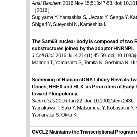
Anal Biochem
2016 Nov 15;513:47-53. doi: 10.101
（2016）
Sugiyama Y, Yamashita S, Uezato Y, Senga Y, K
Shigeri Y, Sueyoshi N, Kameshita I.
The Sam68 nuclear body is composed of two R
substructures joined by the adaptor HNRNPL.
J Cell Biol.
2016 Jul 4;214(1):45-59. doi: 10.10
Mannen T, Yamashita S, Tomita K, Goshima N, Hir
Screening of Human cDNA Library Reveals Two 
Genes, HHEX and HLX, as Promoters of Earl
toward Pluripotency.
Stem Cells
2016 Jun 22. doi: 10.1002/stem.243
Yamakawa T, Sato Y, Matsumura Y, Kobayashi Y,
Yamanaka S, Okita K.
OVOL2 Maintains the Transcriptional Program