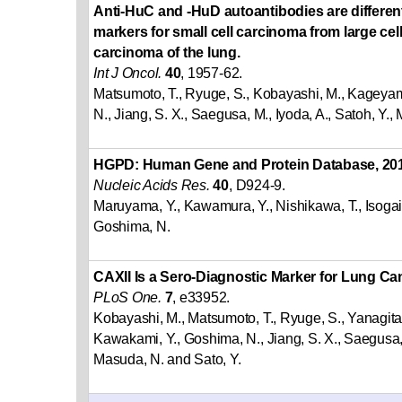
Anti-HuC and -HuD autoantibodies are different
markers for small cell carcinoma from large ce
carcinoma of the lung.
Int J Oncol.
40
, 1957-62.
Matsumoto, T., Ryuge, S., Kobayashi, M., Kageyama
N., Jiang, S. X., Saegusa, M., Iyoda, A., Satoh, Y.,
HGPD: Human Gene and Protein Database, 201
Nucleic Acids Res.
40
, D924-9.
Maruyama, Y., Kawamura, Y., Nishikawa, T., Isogai
Goshima, N.
CAXII Is a Sero-Diagnostic Marker for Lung Ca
PLoS One.
7
, e33952.
Kobayashi, M., Matsumoto, T., Ryuge, S., Yanagita,
Kawakami, Y., Goshima, N., Jiang, S. X., Saegusa, M
Masuda, N. and Sato, Y.