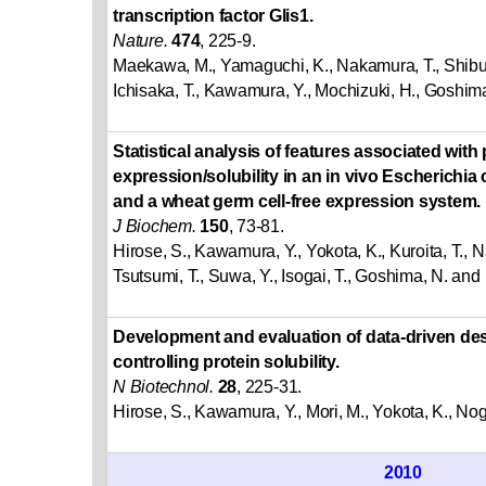
transcription factor Glis1.
Nature.
474
, 225-9.
Maekawa, M., Yamaguchi, K., Nakamura, T., Shibu
Ichisaka, T., Kawamura, Y., Mochizuki, H., Goshi
Statistical analysis of features associated with 
expression/solubility in an in vivo Escherichia
and a wheat germ cell-free expression system.
J Biochem.
150
, 73-81.
Hirose, S., Kawamura, Y., Yokota, K., Kuroita, T., 
Tsutsumi, T., Suwa, Y., Isogai, T., Goshima, N. and
Development and evaluation of data-driven des
controlling protein solubility.
N Biotechnol.
28
, 225-31.
Hirose, S., Kawamura, Y., Mori, M., Yokota, K., No
2010