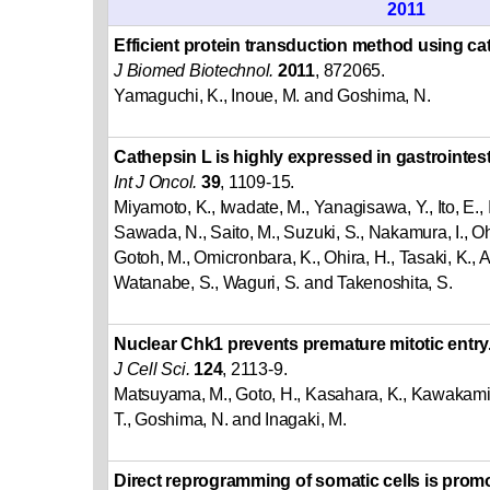
2011
Efficient protein transduction method using cat
J Biomed Biotechnol.
2011
, 872065.
Yamaguchi, K., Inoue, M. and Goshima, N.
Cathepsin L is highly expressed in gastrointes
Int J Oncol.
39
, 1109-15.
Miyamoto, K., Iwadate, M., Yanagisawa, Y., Ito, E.,
Sawada, N., Saito, M., Suzuki, S., Nakamura, I., Oh
Gotoh, M., Omicronbara, K., Ohira, H., Tasaki, K., 
Watanabe, S., Waguri, S. and Takenoshita, S.
Nuclear Chk1 prevents premature mitotic entry
J Cell Sci.
124
, 2113-9.
Matsuyama, M., Goto, H., Kasahara, K., Kawakami, 
T., Goshima, N. and Inagaki, M.
Direct reprogramming of somatic cells is prom