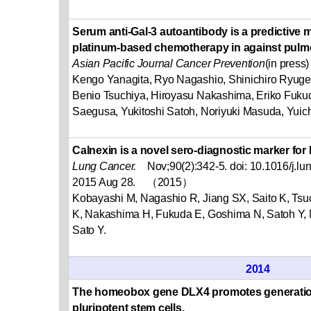
Serum anti-Gal-3 autoantibody is a predictive m
platinum-based chemotherapy in against pul
Asian Pacific Journal Cancer Prevention
(in press)
Kengo Yanagita, Ryo Nagashio, Shinichiro Ryuge,
Benio Tsuchiya, Hiroyasu Nakashima, Eriko Fuku
Saegusa, Yukitoshi Satoh, Noriyuki Masuda, Yuic
Calnexin is a novel sero-diagnostic marker for 
Lung Cancer.
Nov;90(2):342-5. doi: 10.1016/j.lu
2015 Aug 28. （2015）
Kobayashi M, Nagashio R, Jiang SX, Saito K, Tsu
K, Nakashima H, Fukuda E, Goshima N, Satoh Y,
Sato Y.
2014
The homeobox gene DLX4 promotes generatio
pluripotent stem cells.